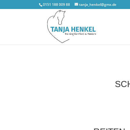
0151 188 009 88
tanja_henkel@gmx.de
SCH